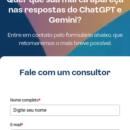
Quer que sua marca apareça
nas respostas do ChatGPT e
Gemini?
Entre em contato pelo formulário abaixo, que
retornaremos o mais breve possível.
Fale com um consultor
Nome completo
*
E-mail
*