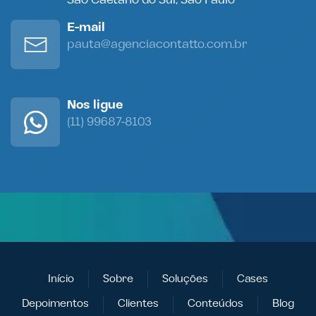
São Caetano do Sul, São Paulo
E-mail
pauta@agenciacontatto.com.br
Nos ligue
(11) 99687-8103
Início
Sobre
Soluções
Cases
Depoimentos
Clientes
Conteúdos
Blog