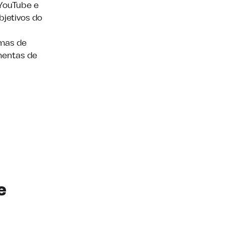
YouTube e
bjetivos do
rmas de
mentas de
e