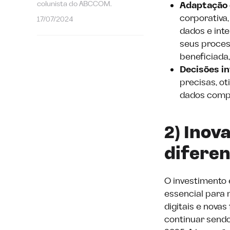
colunista do ABCCOM.
Adaptação
corporativa
17/07/2024
dados e inte
seus proces
beneficiada
Decisões in
precisas, o
dados comp
2) Inov
diferen
O investimento 
essencial para 
digitais e nova
continuar sendo