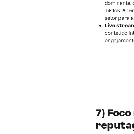
dominante, 
TikTok. Apr
setor para 
Live strea
conteúdo in
engajamento
7) Foco
reputa