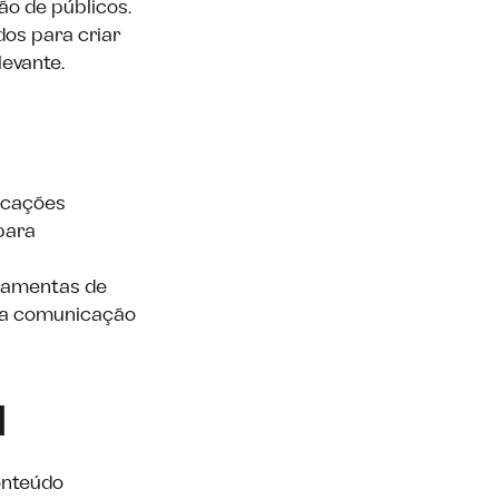
o de públicos.
dos para criar
levante.
icações
para
rramentas de
uma comunicação
l
onteúdo