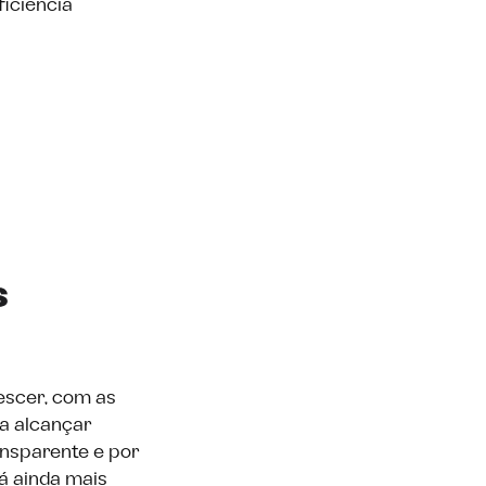
iciência
s
rescer, com as
a alcançar
ansparente e por
rá ainda mais