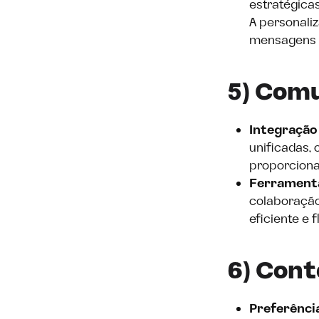
estratégica
A personali
mensagens m
5) Com
Integração
unificadas,
proporcionar
Ferramenta
colaboração
eficiente e 
6) Cont
Preferênci