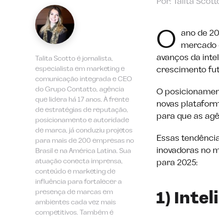
Por: Talita Scott
O
ano de 20
mercado 
avanços da inte
Talita Scotto é jornalista,
especialista em marketing e
crescimento fut
comunicação integrada e CEO
do Grupo Contatto, agência
O posicionamen
que lidera há 17 anos. À frente
novas plataform
de estratégias de reputação,
para que as agê
posicionamento e autoridade
de marca, já conduziu projetos
Essas tendência
para mais de 200 empresas no
inovadoras no m
Brasil e na América Latina. Sua
atuação conecta imprensa,
para 2025:
conteúdo e marketing de
influência para fortalecer a
presença de marcas em
1) Inte
ambientes cada vez mais
competitivos. Também é