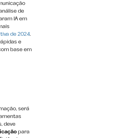
omunicação
análise de
zaram IA em
mais
tiva de 2024
.
rápidas e
 com base em
omação, será
rramentas
, deve
icação
para