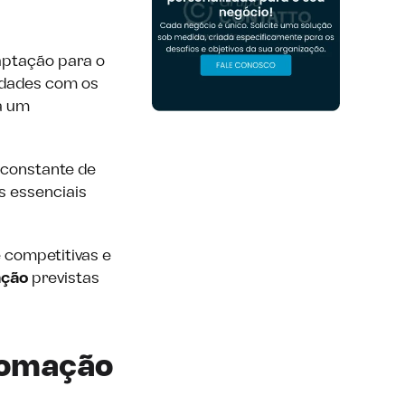
aptação para o
idades com os
ra um
 constante de
s essenciais
 competitivas e
ação
previstas
utomação