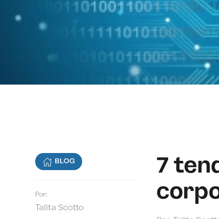
7 ten
BLOG
corpo
Por:
Talita Scotto