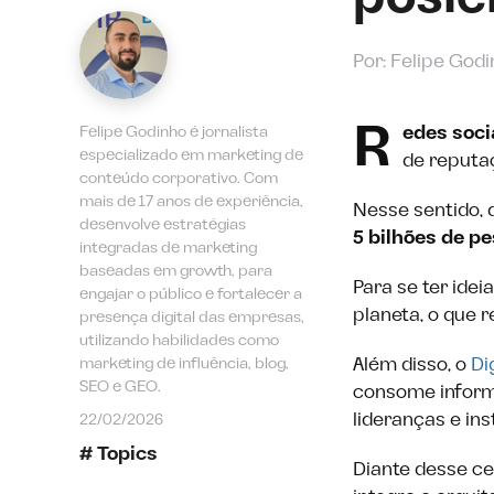
Por: Felipe God
R
edes soc
Felipe Godinho é jornalista
especializado em marketing de
de reputaç
conteúdo corporativo. Com
mais de 17 anos de experiência,
Nesse sentido, 
desenvolve estratégias
5 bilhões de p
integradas de marketing
baseadas em growth, para
Para se ter idei
engajar o público e fortalecer a
planeta, o que 
presença digital das empresas,
utilizando habilidades como
Além disso, o
Di
marketing de influência, blog,
SEO e GEO.
consome informa
lideranças e in
22/02/2026
# Topics
Diante desse ce