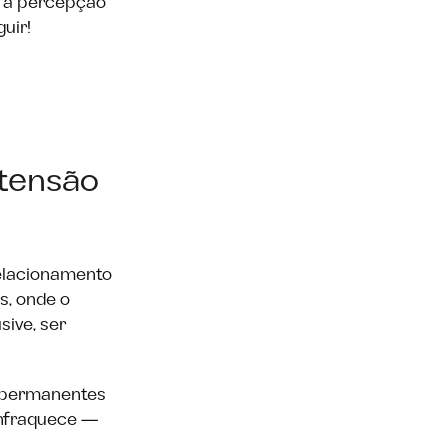
e a percepção
uir!
xtensão
relacionamento
s, onde o
sive, ser
s permanentes
enfraquece —