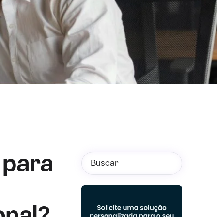
 para
onal?