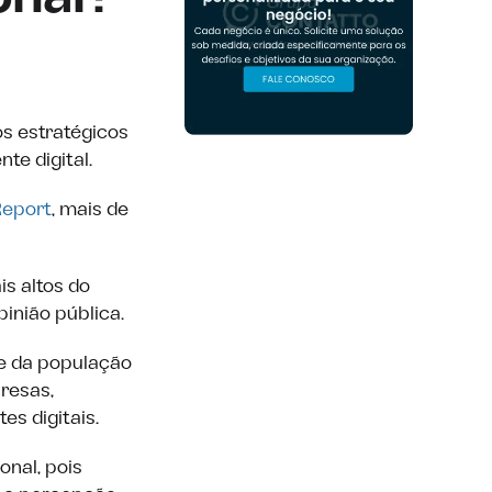
os estratégicos
te digital.
Report
, mais de
is altos do
inião pública.
te da população
resas,
es digitais.
onal, pois