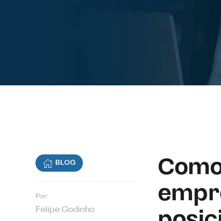
Como 
BLOG
empre
Por:
Felipe Godinho
posic