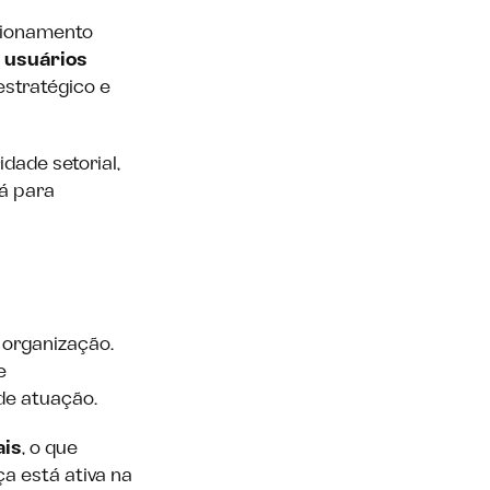
icionamento
e usuários
estratégico e
dade setorial,
Já para
 organização.
e
de atuação.
ais
, o que
a está ativa na