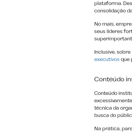
plataforma. Des
consolidação da
No mais, empre
seus líderes fo
superimportant
Inclusive, sob
executivos
que p
Conteúdo ins
Conteúdo insti
excessivamente f
técnica da orga
busca do públic
Na prática, par