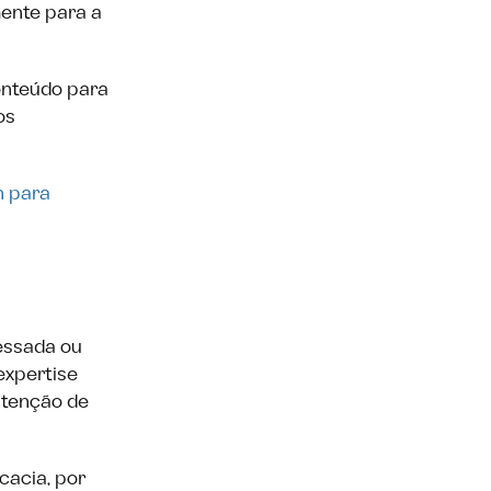
mente para a
onteúdo para
os
n para
essada ou
expertise
ntenção de
cacia, por