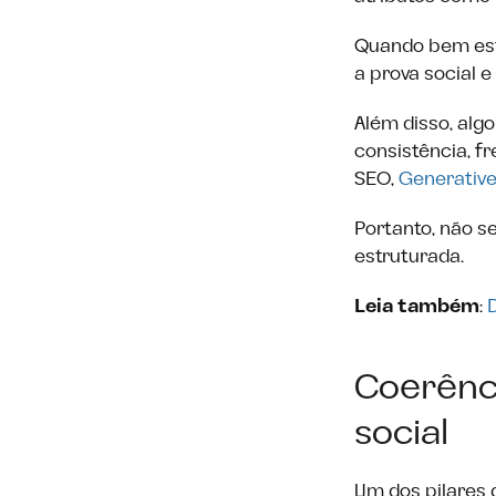
Quando bem estr
a prova social 
Além disso, algo
consistência, f
SEO,
Generative
Portanto, não s
estruturada.
Leia também
:
Coerênci
social
Um dos pilares 