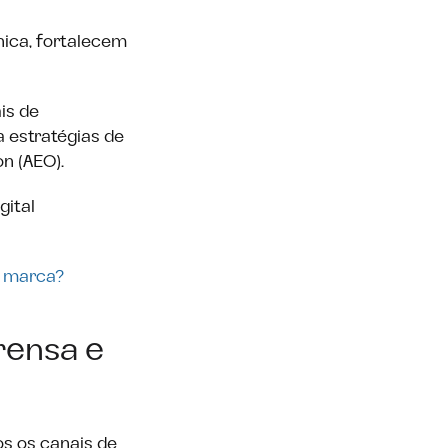
nica, fortalecem
is de
a estratégias de
n (AEO).
gital
a marca?
rensa e
os os canais de