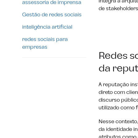
integra a arqui
assessoria de imprensa
de stakeholders,
Gestão de redes sociais
inteligência artificial
redes sociais para
empresas
Redes s
da repu
A reputação ins
direto com clie
discurso públic
utilizado como f
Nesse contexto
da identidade i
atributos como c