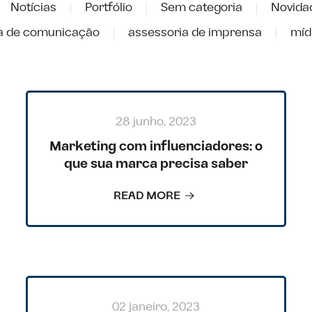
Notícias
Portfólio
Sem categoria
Novida
a de comunicação
assessoria de imprensa
míd
28 junho, 2023
Marketing com influenciadores: o
que sua marca precisa saber
READ MORE
02 janeiro, 2023