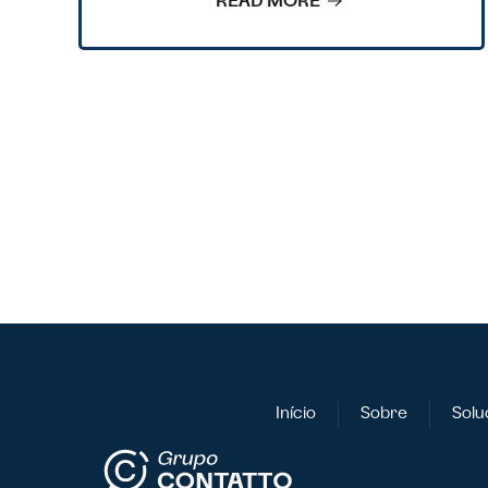
READ MORE
Início
Sobre
Solu