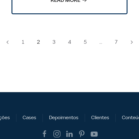
READ MORE
1
2
3
4
5
…
7
ções
Cases
Depoimentos
Clientes
Conteú